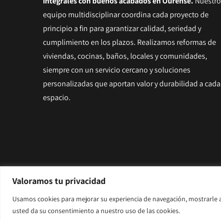
integrales con buenos acabados en Ourens
e.
Nuestro
equipo multidisciplinar coordina cada proyecto de
principio a fin para garantizar calidad, seriedad y
cumplimiento en los plazos. Realizamos reformas de
viviendas, cocinas, baños, locales y comunidades,
siempre con un servicio cercano y soluciones
personalizadas que aportan valor y durabilidad a cada
espacio.
Valoramos tu privacidad
© Copyright 2025 | CMN Reformas |
Aviso legal y Priv
Usamos cookies para mejorar su experiencia de navegación, mostrarle an
Diseñado por
Citiservi Media
usted da su consentimiento a nuestro uso de las cookies.