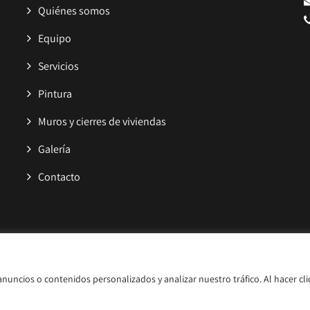
Quiénes somos
Equipo
Servicios
Pintura
Muros y cierres de viviendas
Galería
Contacto
acidad
|
Accesibilidad
uncios o contenidos personalizados y analizar nuestro tráfico. Al hacer cli