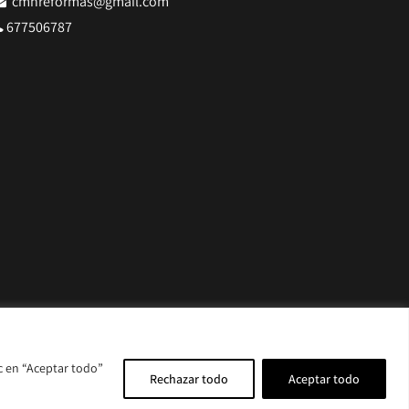
cmnreformas@gmail.com
677506787
c en “Aceptar todo”
Rechazar todo
Aceptar todo