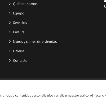
Quiénes somos
Equipo
Servicios
Pintura
Muros y cierres de viviendas
Galería
Contacto
acidad
|
Accesibilidad
uncios o contenidos personalizados y analizar nuestro tráfico. Al hacer cli