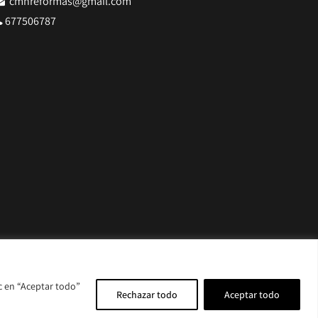
cmnreformas@gmail.com
677506787
c en “Aceptar todo”
Rechazar todo
Aceptar todo