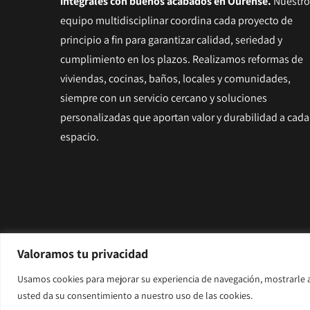
integrales con buenos acabados en Ourens
e.
Nuestro
equipo multidisciplinar coordina cada proyecto de
principio a fin para garantizar calidad, seriedad y
cumplimiento en los plazos. Realizamos reformas de
viviendas, cocinas, baños, locales y comunidades,
siempre con un servicio cercano y soluciones
personalizadas que aportan valor y durabilidad a cada
espacio.
Valoramos tu privacidad
© Copyright 2025 | CMN Reformas |
Aviso legal y Priv
Usamos cookies para mejorar su experiencia de navegación, mostrarle an
Diseñado por
Citiservi Media
usted da su consentimiento a nuestro uso de las cookies.