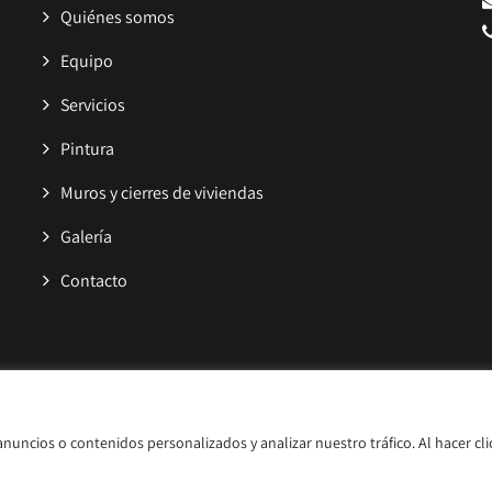
Quiénes somos
Equipo
Servicios
Pintura
Muros y cierres de viviendas
Galería
Contacto
acidad
|
Accesibilidad
uncios o contenidos personalizados y analizar nuestro tráfico. Al hacer cli