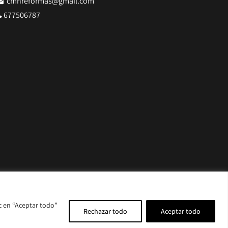
cmnreformas@gmail.com
677506787
c en “Aceptar todo”
Rechazar todo
Aceptar todo