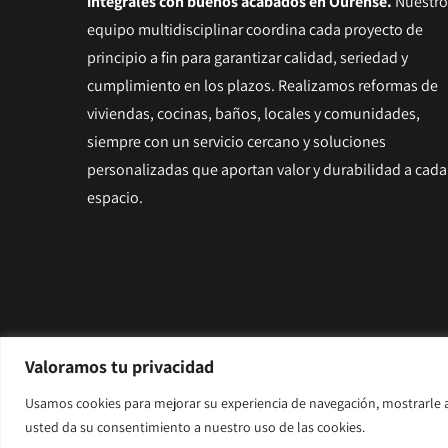
integrales con buenos acabados en Ourens
e.
Nuestro
equipo multidisciplinar coordina cada proyecto de
principio a fin para garantizar calidad, seriedad y
cumplimiento en los plazos. Realizamos reformas de
viviendas, cocinas, baños, locales y comunidades,
siempre con un servicio cercano y soluciones
personalizadas que aportan valor y durabilidad a cada
espacio.
Valoramos tu privacidad
© Copyright 2025 | CMN Reformas |
Aviso legal y Priv
Usamos cookies para mejorar su experiencia de navegación, mostrarle an
Diseñado por
Citiservi Media
usted da su consentimiento a nuestro uso de las cookies.